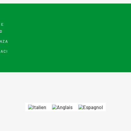
 E
O
NZA
ACI