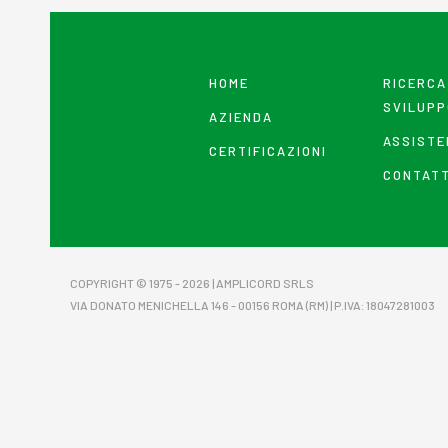
HOME
RICERCA
SVILUPP
AZIENDA
ASSISTE
CERTIFICAZIONI
CONTATT
COPYRIGHT © 1975 - 2026 | AMPLICORD SRLS
VIA DONATO MENICHELLA 146 - 00156 ROMA (RM) | P.IVA: 18047281003