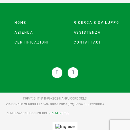
HOME
RICERCA E SVILUPPO
AZIENDA
ASSISTENZA
CERTIFICAZIONI
CONTATTACI
F
Y
a
o
c
u
e
t
b
u
o
b
o
e
COPYRIGHT © 1975 - 2026 | AMPLICORD SRLS
k
VIA DONATO MENICHELLA 146 - 00156 ROMA (RM) | P.IVA: 18047281003
-
f
REALIZZAZIONE ECOMMERCE
KREATIVEROO