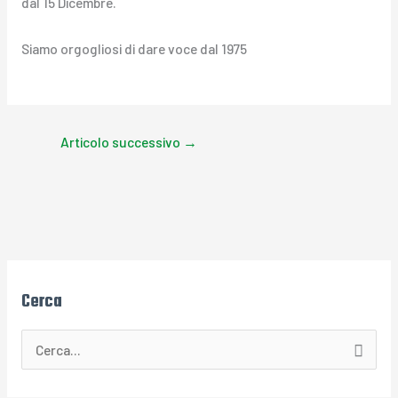
dal 15 Dicembre.
Siamo orgogliosi di dare voce dal 1975
Articolo successivo
→
Cerca
C
e