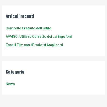
r
c
Articoli recenti
a
:
Controllo Gratuito dell’udito
AVVISO: Utilizzo Corretto dei Laringofoni
Esce il Film con i Prodotti Amplicord
Categorie
News