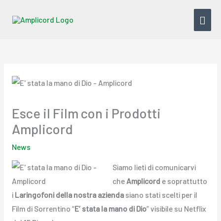
Vai
MEN
al
contenuto
PRI
Esce il Film con i Prodotti
Amplicord
News
Siamo lieti di comunicarvi
che
Amplicord
e soprattutto
i
Laringofoni della nostra azienda
siano stati scelti per il
Film di Sorrentino “
E’ stata la mano di Dio
” visibile su Netflix