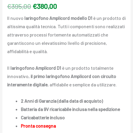
5.00
su 5 su
€
395,00
€
380,00
base di
recensioni
Il nuovo
laringofono Amplicord modello D1
è un prodotto di
altissima qualità tecnica. Tutti i componenti sono realizzati
attraverso processi fortemente automatizzati che
garantiscono un elevatissimo livello di precisione,
affidabilità e qualità.
Il
laringofono Amplicord D1
è un prodotto totalmente
innovativo,
il primo laringofono Amplicord con circuito
interamente digitale
, affidabile e semplice da utilizzare.
2 Anni di Garanzia (dalla data di acquisto)
Batteria da 9V ricaricabile inclusa nella spedizione
Caricabatterie incluso
Pronta consegna