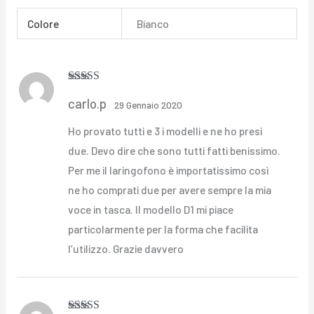
Colore
Bianco
Valutato
5
su
carlo.p
5
29 Gennaio 2020
Ho provato tutti e 3 i modelli e ne ho presi
due. Devo dire che sono tutti fatti benissimo.
Per me il laringofono è importatissimo così
ne ho comprati due per avere sempre la mia
voce in tasca. Il modello D1 mi piace
particolarmente per la forma che facilita
l’utilizzo. Grazie davvero