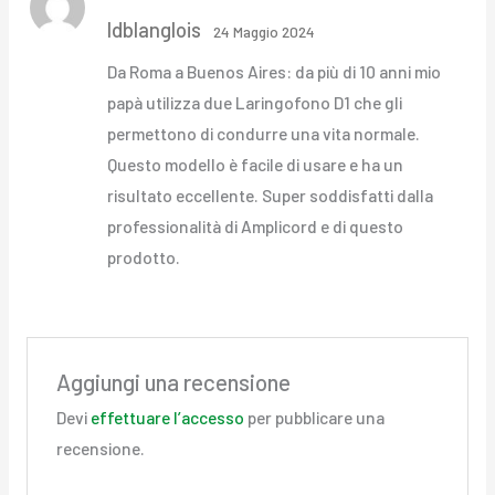
Valutato
5
su
ldblanglois
5
24 Maggio 2024
Da Roma a Buenos Aires: da più di 10 anni mio
papà utilizza due Laringofono D1 che gli
permettono di condurre una vita normale.
Questo modello è facile di usare e ha un
risultato eccellente. Super soddisfatti dalla
professionalità di Amplicord e di questo
prodotto.
Aggiungi una recensione
Devi
effettuare l’accesso
per pubblicare una
recensione.