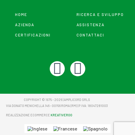
HOME
RICERCA E SVILUPPO
AZIENDA
ASSISTENZA
CERTIFICAZIONI
CONTATTACI
F
Y
a
o
c
u
COPYRIGHT © 1975 - 2026 | AMPLICORD SRLS
VIA DONATO MENICHELLA 146 - 00156 ROMA (RM) | P.IVA: 18047281003
e
t
REALIZZAZIONE ECOMMERCE
KREATIVEROO
b
u