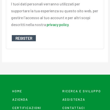
I tuoi dati personali verranno utilizzati per
supportare la tua esperienza su questo sito web, per
gestire l'accesso al tuo account e per altri scopi
descritti nella nostra
privacy policy
.
REGISTER
HOME
RICERCA E SVILUPPO
AZIENDA
ASSISTENZA
CERTIFICAZIONI
CONTATTACI