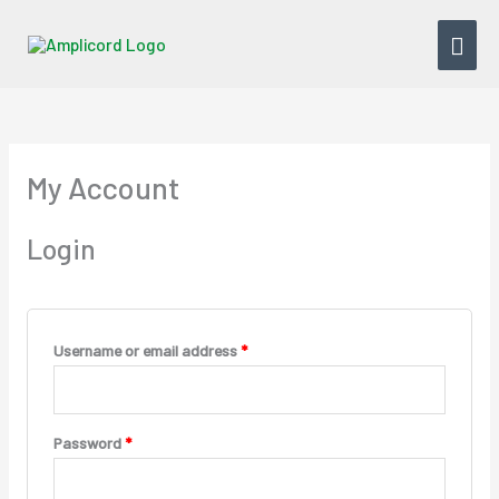
Skip
MAI
to
content
MEN
Required
Required
Required
My Account
Login
Username or email address
*
Password
*